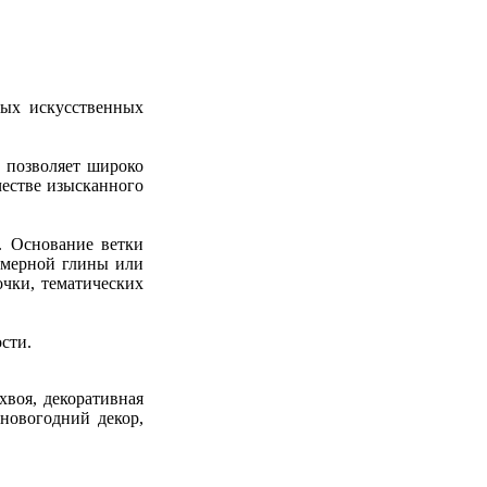
ных искусственных
 позволяет широко
честве изысканного
. Основание ветки
имерной глины или
очки, тематических
сти.
хвоя, декоративная
 новогодний декор,