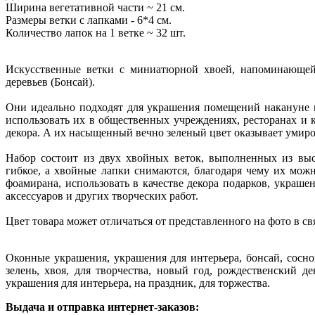
Ширина вегетативной части ~ 21 см.
Размеры ветки с лапками - 6*4 см.
Количество лапок на 1 ветке ~ 32 шт.
Искусственные ветки с миниатюрной хвоей, напоминающей
деревьев (Бонсай).
Они идеально подходят для украшения помещений накануне н
использовать их в общественных учреждениях, ресторанах и ка
декора. А их насыщенный вечно зеленый цвет оказывает умир
Набор состоит из двух хвойных веток, выполненных из высо
гибкое, а хвойные лапки снимаются, благодаря чему их мож
фоамирана, использовать в качестве декора подарков, украше
аксессуаров и других творческих работ.
Цвет товара может отличаться от представленного на фото в с
Оконные украшения, украшения для интерьера, бонсай, соснов
зелень, хвоя, для творчества, новый год, рождественский де
украшения для интерьера, на праздник, для торжества.
Выдача и отправка интернет-заказов: