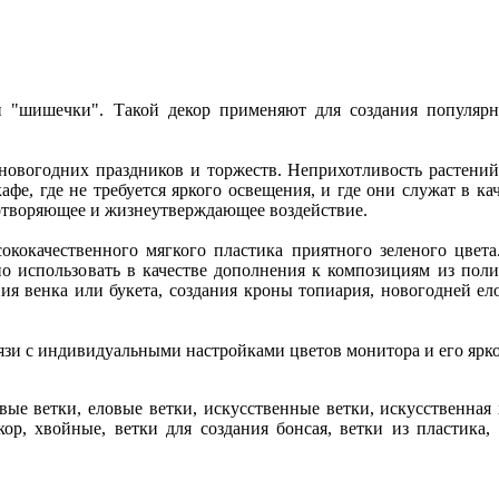
 "шишечки". Такой декор применяют для создания популяр
овогодних праздников и торжеств. Неприхотливость растений
фе, где не требуется яркого освещения, и где они служат в ка
отворяющее и жизнеутверждающее воздействие.
кокачественного мягкого пластика приятного зеленого цвета
но использовать в качестве дополнения к композициям из пол
ния венка или букета, создания кроны топиария, новогодней ел
вязи с индивидуальными настройками цветов монитора и его ярко
ые ветки, еловые ветки, искусственные ветки, искусственная 
кор, хвойные, ветки для создания бонсая, ветки из пластика,