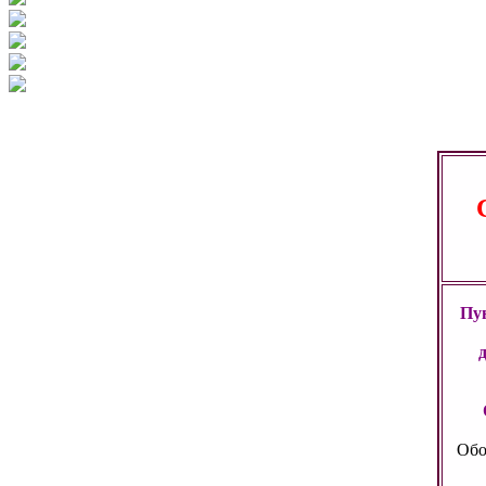
Пун
Обо