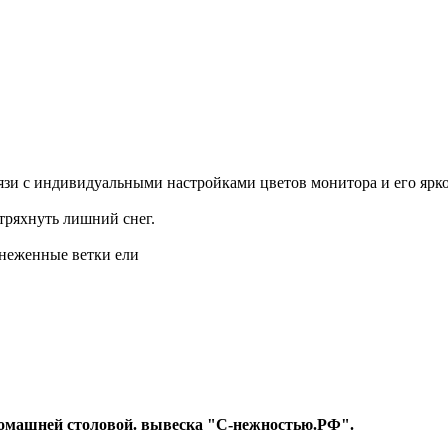
вязи с индивидуальными настройками цветов монитора и его ярко
ряхнуть лишний снег.
снеженные ветки ели
т Домашней столовой. вывеска "С-нежностью.РФ".