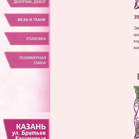
35
Эв
ша
ко
на