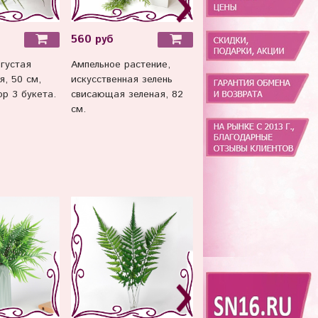
560 руб
от 80 руб
густая
Ампельное растение,
Сургуч - свеча для
я, 50 см,
искусственная зелень
печати с фитилем,
ор 3 букета.
свисающая зеленая, 82
13,2*1,1 см , 1 шт.
см.