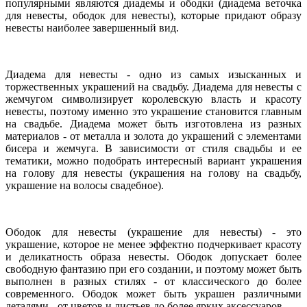
популярными являются диадемы и ободки (диадема веточка
для невесты, ободок для невесты), которые придают образу
невесты наиболее завершенный вид.
Диадема для невесты - одно из самых изысканных и
торжественных украшений на свадьбу. Диадема для невесты с
жемчугом символизирует королевскую власть и красоту
невесты, поэтому именно это украшение становится главным
на свадьбе. Диадема может быть изготовлена из разных
материалов - от металла и золота до украшений с элементами
бисера и жемчуга. В зависимости от стиля свадьбы и ее
тематики, можно подобрать интересный вариант украшения
на голову для невесты (украшения на голову на свадьбу,
украшение на волосы свадебное).
Ободок для невесты (украшение для невесты) - это
украшение, которое не менее эффектно подчеркивает красоту
и деликатность образа невесты. Ободок допускает более
свободную фантазию при его создании, и поэтому может быть
выполнен в разных стилях - от классического до более
современного. Ободок может быть украшен различными
деталями - от цветов и листьев до более ярких аксессуаров.