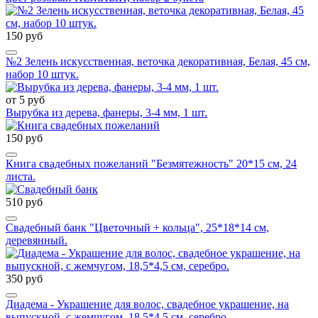
150 руб
№2 Зелень искусственная, веточка декоративная, Белая, 45 см,
набор 10 штук.
от 5 руб
Вырубка из дерева, фанеры, 3-4 мм, 1 шт.
150 руб
Книга свадебных пожеланий "Безмятежность" 20*15 см, 24
листа.
510 руб
Свадебный банк "Цветочный + кольца", 25*18*14 см,
деревянный.
350 руб
Диадема - Украшение для волос, свадебное украшение, на
выпускной, с жемчугом, 18,5*4,5 см, серебро.