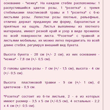
основание - "ножку". На каждом стебле расположены: 1
распустившийся цветок розы, 1 "розетка" с тремя
стебельками пластиковой травы и 1 "розетка" с 6-ю
листьями розы. Лепестки розы плотные, рельефные,
отлично держат приданную им форму, бархатистые и
приятные на ощупь. Листья выполнены из плотного
материала, имеют резной край и узор в виде прожилок
по всей поверхности листа. "Розетки" с травкой и
листьями мобильны, их можно легко передвигать по всей
длине стебля, регулируя внешний вид букета.
Высота букета - 28 см (+/- 2 см), из них основание -
"ножка" - 7,8 см (+/- 0,5 см).
D головы цветка розы - 7 см (+/ - 1,5 см), высота - 4 см
(+/- 0,5 см).
Высота пластиковой травки - 9 см (+/- 1 см), d
цветочков - 0,9 см.
"Розетка" состоит из 6-ти листьев, 2 - е из которых
имеют размер - 3,5 х 5 см (+/-0,5 см), 4 остальных - 2,2
х 4 см (+/- 0,5 см).