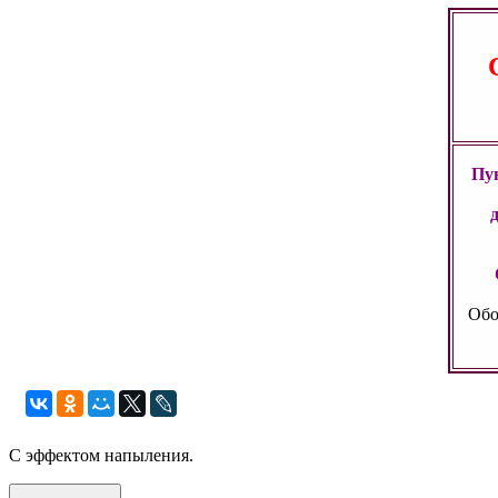
Пун
Обо
С эффектом напыления.