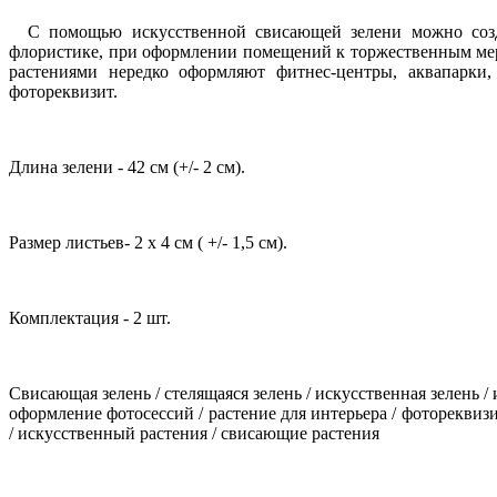
С помощью искусственной свисающей зелени можно созда
флористике, при
оформлении помещений к торжественным мер
растениями нередко оформляют фитнес-центры, аквапарки,
фотореквизит.
Длина зелени - 42 см (+
/
- 2 см).
Размер листьев- 2 х 4 см ( +
/
- 1,5 см).
Комплектация - 2 шт.
Свисающая зелень / стелящаяся зелень / искусственная зелень /
оформление фотосессий / растение для интерьера / фотореквизит 
/ искусственный растения / свисающие растения