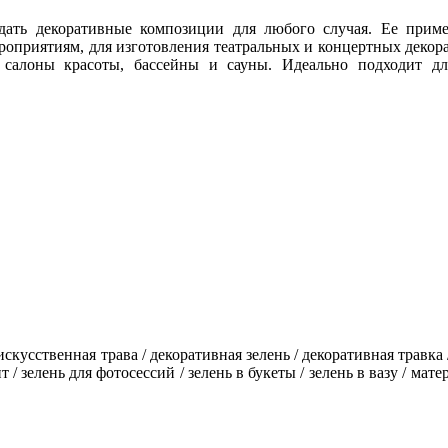
ть декоративные композиции для любого случая. Ее приме
оприятиям, для изготовления театральных и концертных деко
 салоны красоты, бассейны и сауны. Идеально подходит дл
 искусств
енная трава / декоративная зелень / декоративная травка 
/ зелень для фотосессий / зелень в букеты / зелень в вазу / мат