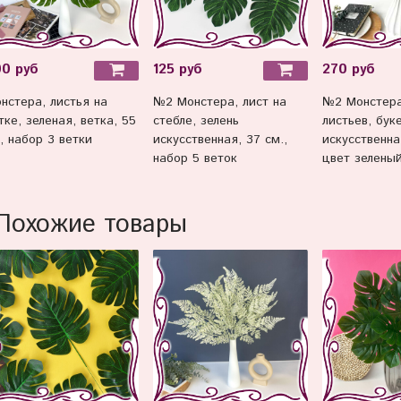
00 руб
125 руб
270 руб
нстера, листья на
№2 Монстера, лист на
№2 Монстера,
тке, зеленая, ветка, 55
стебле, зелень
листьев, буке
, набор 3 ветки
искусственная, 37 см.,
искусственна
набор 5 веток
цвет зеленый
Похожие товары