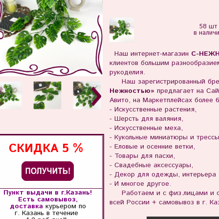
58 шт
в налич
Наш интернет-магазин
С-НЕЖ
клиентов большим разнообразием
рукоделия.
Наш зарегистрированный бре
Нежностью»
предлагает на Сай
Авито, на Маркетплейсах более 
- Искусственные растения,
- Шерсть для валяния,
- Искусственные меха,
- Кукольные миниатюры и тресс
СКИДКА
5 %
- Еловые и осенние ветки,
- Товары для пасхи,
- Свадебные аксессуары,
- Декор для одежды, интерьера
- И многое другое.
Пункт выдачи в г.Казань!
Работаем и с физ.лицами и с 
Есть самовывоз,
всей России + самовывоз в г. Ка
доставка
курьером по
г. Казань
в течение