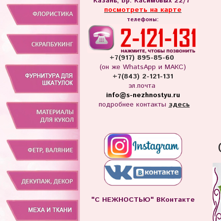
Казань, Бр. Касимовых 22/7
посмотреть на карте
телефоны:
+7(917) 895-85-60
(он же WhatsApp и МАКС)
+7(843) 2-121-131
эл.почта
info
@s-nezhnostyu.ru
подробнее контакты
здесь
"С НЕЖНОСТЬЮ" ВКонтакте