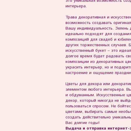
это уникальная возможность со
интерьера.
Трава декоративная и искусстве
возможность создавать оригинал
Вашу индивидуальность. Зелень 
идеально подходят для создания
композиций для свадеб и юбиле
других торжественных случаев. 
искусственный букет – это идеа
долгое время будет радовать св
композиции из декоративных цве
украсить интерьер, но и подари
настроение и ощущение праздни
Цветы для декора или декорати
элементом любого интерьера. В
и обдуманным. Искусственные цв
декор, который никогда не выйд
пользоваться спросом. Не бойте
цветами, выбирать самые необы
создать действительно уникальн
Вас долгие годы!
Выдача и отправка интернет-з