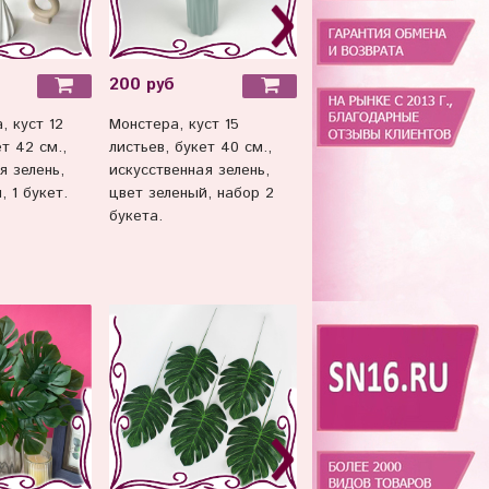
200 руб
125 руб
 куст 12
Монстера, куст 15
Монстера, лист на
т 42 см.,
листьев, букет 40 см.,
стебле, зелень
я зелень,
искусственная зелень,
искусственная, 37 см.,
, 1 букет.
цвет зеленый, набор 2
набор 5 веток
букета.