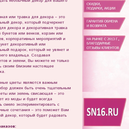
здать необычный декор для Вашего
нная или травка для декора – это
ьный декор, который подчеркнет
для декора и декоративная травка
 букетов или венков, корзин или
ев, корпоративных мероприятий и
Букет декоративный или
льный подарок, который не увянет и
оего владельца. Создавая
тов и зелени, Вы можете не только
ть своим близким настоящее
ка.
вные цветы являются важным
ыбор должен быть очень тщательным
еты или зелень свисающая – это
ет из моды и будет всегда
сь смело экспериментировать с
чные сочетания – это поможет Вам
ый декор, который будет радовать
аказов: