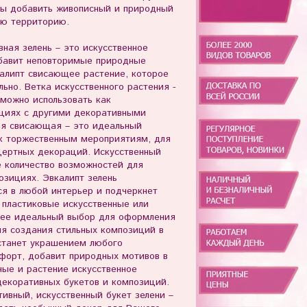
бы добавить живописный и природный
ую территорию.
ная зелень – это искусственное
обавит неповторимые природные
алипт свисающее растение, которое
льно. Ветка искусственного растения -
можно использовать как
ициях с другими декоративными
ая свисающая – это идеальный
к торжественным мероприятиям, для
цертных декораций. Искусственный
е количество возможностей для
озициях. Эвкалипт зелень
ся в любой интерьер и подчеркнет
 пластиковые искусственные или
щее идеальный выбор для оформления
ля создания стильных композиций в
станет украшением любого
форт, добавит природных мотивов в
ые и растение искусственное
декоративных букетов и композиций.
тивный, искусственный букет зелени –