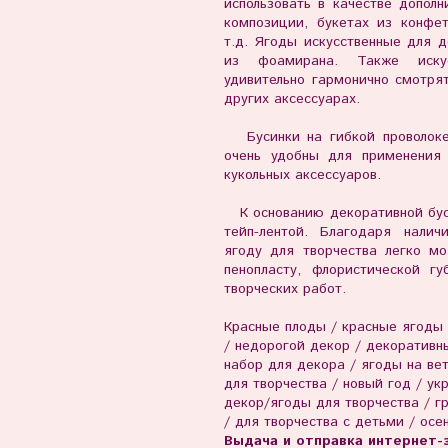
использовать в качестве допол
композиции, букетах из конфет
т.д. Ягоды искусственные для 
из фоамирана. Также иску
удивительно гармонично смотря
других аксессуарах.
Бусинки на гибкой проволоке 
очень удобны для применения
кукольных аксессуаров.
К основанию декоративной буси
тейп-лентой. Благодаря налич
ягоду для творчества легко мо
пенопласту, флористической г
творческих работ.
Красные плоды / красные ягоды 
/ недорогой декор / декоративн
набор для декора / ягоды на вет
для творчества / новый год / ук
декор/ягоды для творчества / г
/ для творчества с детьми / осе
Выдача и отправка интернет-з