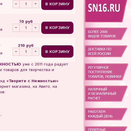
В КОРЗИНУ
ии
70 руб
В КОРЗИНУ
ии
210 руб
т
В КОРЗИНУ
ии
ЖНОСТЬЮ
уже с 2011 года радует
 товаров для творчества и
енд
«Творите с Нежностью»
рнет магазина, на Авито, на
ов:
ы,