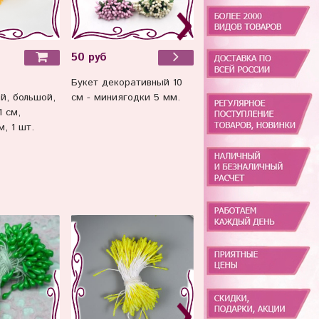
40 руб
50 руб
Половинки бусин под
Букет декоративный 10
й, большой,
жемчуг 6 мм, 10 грамм,
см - миниягодки 5 мм.
1 см,
идеальны для глазок.
, 1 шт.