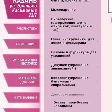
бумага, пленка и т.п.)
Мыловарение
Скрапбукинг
(оформление фото,
открыток, шкатулок и
т.п.)
Глина, инструменты для
лепки и фоамирана
Основы и фурнитура для
украшений
Декупаж (украшение
аппликацией )
Квиллинг (украшение
бумажными
спиральками)
Декор, украшения
Бусины, полубусины,
кабошоны