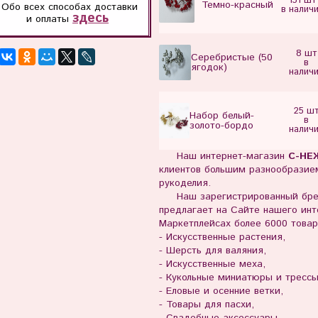
131 шт
Темно-красный
Обо всех способах
доставки
в налич
здесь
и оплаты
8 шт
Серебристые (50
в
ягодок)
налич
25 ш
Набор белый-
в
золото-бордо
налич
Наш интернет-магазин
С-НЕ
клиентов большим разнообразием
рукоделия.
Наш зарегистрированный бр
предлагает на Сайте нашего инте
Маркетплейсах более 6000 товар
- Искусственные растения,
- Шерсть для валяния,
- Искусственные меха,
- Кукольные миниатюры и тресс
- Еловые и осенние ветки,
- Товары для пасхи,
- Свадебные аксессуары,