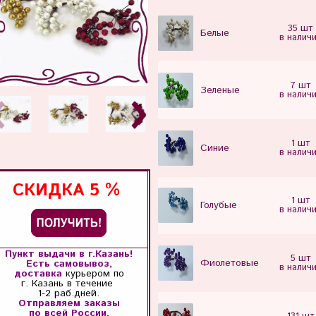
35 шт
Белые
в налич
7 шт
Зеленые
в налич
1 шт
Синие
в налич
СКИДКА
5 %
1 шт
Голубые
в налич
Пункт выдачи в г.Казань!
5 шт
Фиолетовые
Есть самовывоз,
в налич
доставка
курьером по
г. Казань
в течение
1-2 раб.дней.
Отправляем заказы
по всей России.