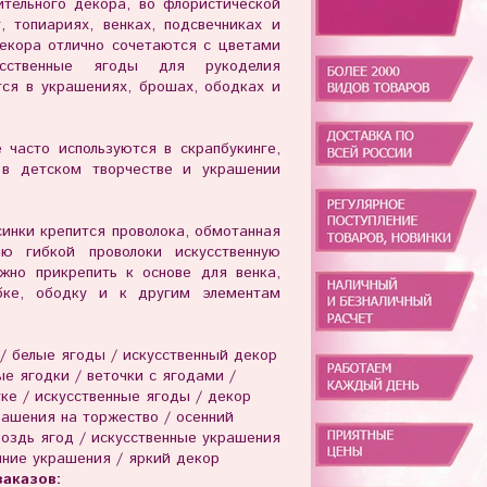
нительного декора,
во флористической
, топиариях, венках, подсвечниках и
декора отлично сочетаются с цветами
сственные ягоды для рукоделия
тся в украшениях, брошах, ободках и
часто используются в скрапбукинге,
 в детском творчестве и украшении
нки крепится проволока, обмотанная
ию гибкой проволоки искусственную
жно прикрепить к основе для венка,
убке, ободку и к другим элементам
/ белые ягоды / искусственный декор
ые ягодки / веточки с ягодами /
ке / искусственные ягоды / декор
рашения на торжество / осенний
роздь ягод / искусственные украшения
нние украшения / яркий декор
аказов: