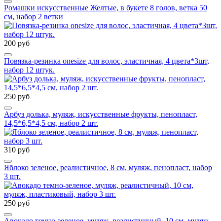
Ромашки искусственные Желтые, в букете 8 голов, ветка 50
см, набор 2 ветки
200 руб
Повязка-резинка onesize для волос, эластичная, 4 цвета*3шт,
набор 12 штук.
250 руб
Арбуз долька, муляж, искусственные фрукты, пенопласт,
14,5*6,5*4,5 см, набор 2 шт.
310 руб
Яблоко зеленое, реалистичное, 8 см, муляж, пенопласт, набор
3 шт.
250 руб
Авокадо темно-зеленое, муляж, реалистичный, 10 см, муляж,