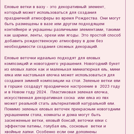
Еловые ветки в вазу - это декоративный элемент,
который может использоваться для создания
праздничной атмосферы во время Рождества. Они могут
быть размещены в вазе или другом подходящем
контейнере и украшены различными элементами, такими
как шарики, ленты, орехи или ягоды. Это простой способ
добавить рождественскую атмосферу в дом без
необходимости создания сложных декораций.
Еловые веточки идеально подходят для еловых
композиций и новогоднего украшения. Новогодний букет
из еловых лапок как и маленькая миниатюрная ель, мини
елка или настольная елочка может использоваться для
создания зимней композиции на стол. Зеленые ветки ели
в горшке создадут праздничное настроение в 2023 году
и в Новом году 2024. Пластиковая зеленая елочка,
искусственная декоративная сосна или елка из пвх
может реальной стать альтернативой натуральной ели.
Помимо зеленых еловых веточек прекрасным новогодним
украшением стола, комнаты и дома могут быть
заснеженные ветки, еловый бонсай, веточки елки с
эффектом патины, голубая ель, сосновые ветки и
хвойные лапки. Особенно если они дополнены