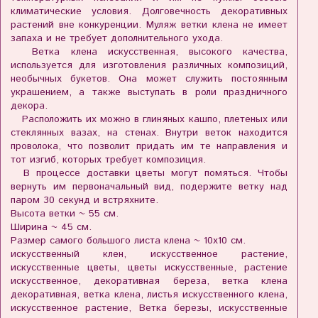
климатические условия. Долговечность декоративных
растений вне конкуренции. Муляж
ветки клена
не имеет
запаха и не требует дополнительного ухода.
Ветка
клена
искусственная, высокого качества,
используется для изготовления различных композиций,
необычных букетов. Она может служить постоянным
украшением, а также выступать в роли праздничного
декора.
Расположить их можно в глиняных кашпо, плетеных или
стеклянных вазах, на стенах. Внутри веток находится
проволока
, что позволит придать им те направления и
тот изгиб, которых требует композиция.
В процессе доставки цветы могут помяться. Чтобы
вернуть им первоначальный вид, подержите ветку над
паром 30 секунд и встряхните.
Высота ветки
~ 55 см.
Ширина
~ 45 см.
Размер самого большого листа
клена
~
10
х
10
см.
искусственный клен,
искусственное растение,
искусственные цветы, цветы искусственные, растение
искусственное, декоративная береза, ветка клена
декоративная, ветка клена, листья искусственного клена,
искусственное растение, Ветка березы, искусственные