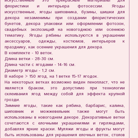
искусственные это прекрасные материалы для
флористики и интерьера фотосессии. Ягоды
искусственные, ягоды шиповника, бузины, шишки для
декора незаменимы при создании флористических
букетов, декора упаковки или оформлении фотозон,
свадебных экспозиций на новогоднюю или осеннюю
тематику. Ягоды рябины используются в украшении
аксессуаров, одежды, костюмов, интерьеров к
празднику, как осенние украшения для декора.
В комплекте - 10 веток.
Длина ветки - 28-30 см.
Длина части с ягодами - 14-16 см.
Диаметр ягоды - 1,2 см.
В наборе > 150 ягод, на 1 ветке 15-17 ягодок.
На некоторых ветках возможно виден пенопласт, что не
является браком, это допустимо при технологии
склеивания ягод между собой для эффекта крупной
грозди.
Зимние ягоды, такие как рябина, барбарис, калина,
шиповник и можжевельник также могут быть
использованы в новогоднем декоре. Декоративные ветки
сочетаются с елочными украшениями и гирляндами,
добавляя яркие краски. Муляжи ягоды и фрукты могут
быть использованы для украшения елочных веток, столов