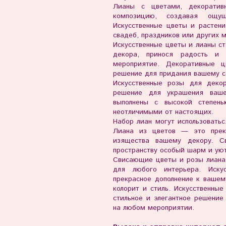
Лианы с цветами, декоратив
композицию, создавая ощущ
Искусственные цветы и растен
свадеб, праздников или других 
Искусственные цветы и лианы с
декора, принося радость и
мероприятие. Декоративные 
решение для придания вашему с
Искусственные розы для деко
решение для украшения ваше
выполнены с высокой степен
неотличимыми от настоящих.
Набор лиан могут использоватьс
Лиана из цветов — это прек
изящества вашему декору. С
пространству особый шарм и уют
Свисающие цветы и розы лиана
для любого интерьера. Иску
прекрасное дополнение к ваше
колорит и стиль. Искусственны
стильное и элегантное решение
на любом мероприятии.