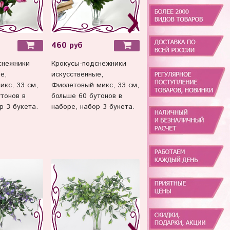
460 руб
420 руб
снежники
Крокусы-подснежники
Крокусы-подснежники
е,
искусственные,
искусственные,
кс, 33 см,
Фиолетовый микс, 33 см,
оранжево-алые, 33 с,
тонов в
больше 60 бутонов в
набор 3 букета.
р 3 букета.
наборе, набор 3 букета.