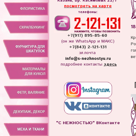
Казань, Бр. Касимовых 22/7
посмотреть на карте
телефоны:
18
+7(917) 895-85-60
Кр
(он же WhatsApp и МАКС)
Ро
+7(843) 2-121-131
го
эл.почта
ве
info
@s-nezhnostyu.ru
подробнее контакты
здесь
"С НЕЖНОСТЬЮ" ВКонтакте