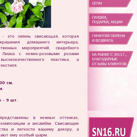
 - это зелень свисающая, которая
рашения домашнего интерьера,
твенных мероприятий, свадебного
 Лиана с нежно-розовыми розами
ысококачественного пластика, а
текстиля.
00 см.
м.
 - 9 шт.
представлены в нежных оттенках,
е композиции и ансамбли. Свисающие
ства и легкости вашему декору, а
дают ему особый шарм.