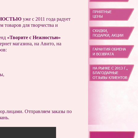
НОСТЬЮ
уже с 2011 года радует
м товаров для творчества и
енд
«Творите с Нежностью»
ернет магазина, на Авито, на
ов:
сы,
юр.лицами. Отправляем заказы по
зань.