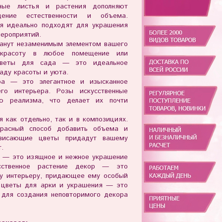
ные листья и растения дополняют
ение естественности и объема.
ия идеально подходят для украшения
мероприятий.
танут незаменимым элементом вашего
 красоту в любое помещение или
цветы для сада — это идеальное
аду красоты и уюта.
ра — это элегантное и изысканное
го интерьера. Розы искусственные
ью реализма, что делает их почти
я как отдельно, так и в композициях.
расный способ добавить объема и
висающие цветы придадут вашему
.
 — это изящное и нежное украшение
сственное растение декор — это
му интерьеру, придающее ему особый
е цветы для арки и украшения — это
 для создания неповторимого декора