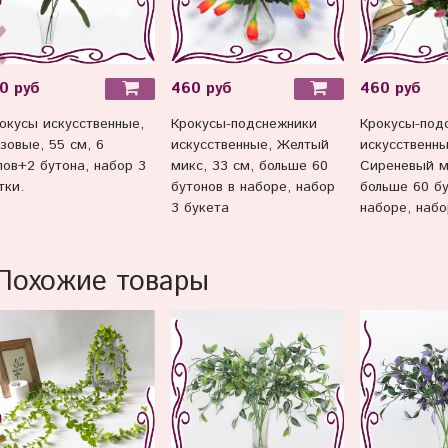
0 руб
460 руб
460 руб
окусы искусственные,
Крокусы-подснежники
Крокусы-под
зовые, 55 см, 6
искусственные, Желтый
искусственны
лов+2 бутона, набор 3
микс, 33 см, больше 60
Сиреневый ми
тки.
бутонов в наборе, набор
больше 60 бу
3 букета
наборе, набо
Похожие товары