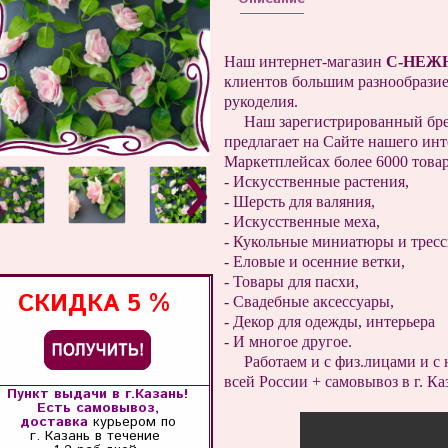
Наш интернет-магазин
С-НЕЖ
клиентов большим разнообразие
рукоделия.
Наш зарегистрированный бр
предлагает на Сайте нашего инт
Маркетплейсах более 6000 товар
- Искусственные растения,
- Шерсть для валяния,
- Искусственные меха,
- Кукольные миниатюры и трес
- Еловые и осенние ветки,
- Товары для пасхи,
СКИДКА
5 %
- Свадебные аксессуары,
- Декор для одежды, интерьера
- И многое другое.
Работаем и с физ.лицами и с 
всей России + самовывоз в г. Ка
Пункт выдачи в г.Казань!
Есть самовывоз,
доставка
курьером по
г. Казань
в течение