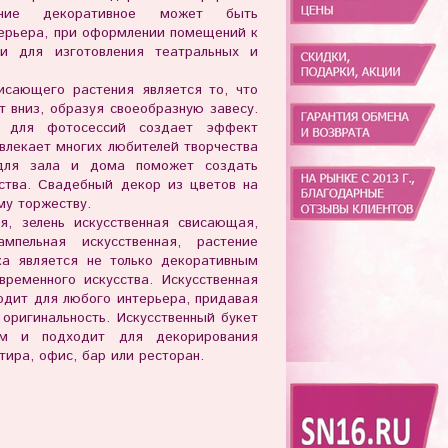
ение декоративное может быть
терьера, при оформлении помещений к
и для изготовления театральных и
исающего растения является то, что
т вниз, образуя своеобразную завесу.
ь для фотосессий создает эффект
влекает многих любителей творчества
для зала и дома поможет создать
ства. Свадебный декор из цветов на
му торжеству.
я, зелень искусственная свисающая,
мпельная искусственная, растение
ка является не только декоративным
ременного искусства. Искусственная
одит для любого интерьера, придавая
оригинальность. Искусственный букет
ным и подходит для декорирования
тира, офис, бар или ресторан.