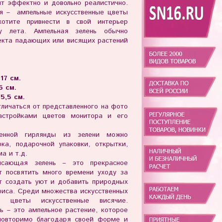
ит эффектно и довольно реалистично.
ая – ампельные искусственные цветы
хотите привнести в свой интерьер
ку лета. Ампельная зелень обычно
екта падающих или висящих растений
17 см.
5 см.
15,5 см.
личаться от представленного на фото
астройками цветов монитора и его
венной гирлянды из зелени можно
ка, подарочной упаковки, открытки,
а и т.д.
висающая зелень – это прекрасное
т посвятить много времени уходу за
т создать уют и добавить природных
фиса. Среди множества искусственных
 цветы искусственные висячие.
ь – это ампельное растение, которое
повторимо благодаря своей форме и