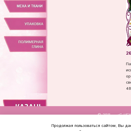
2
Па
ис
ор
св
48
© 2011 — «С НЕЖ
Продолжая пользоваться сайтом, Вы дае