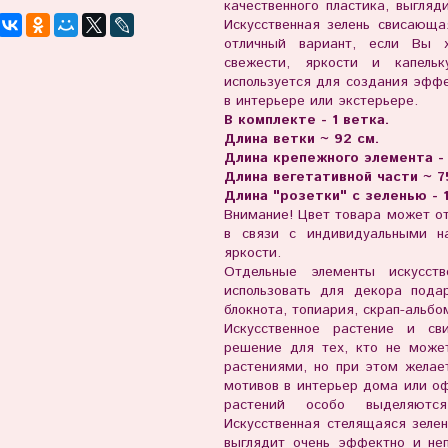
качественного пластика, выгляд
Искусственная зелень свисающ
отличный вариант, если Вы 
свежести, яркости и капель
используется для создания эфф
в интерьере или экстерьере.
В комплекте - 1 ветка.
Длина ветки ~ 92 см.
Длина крепежного элемента - 
Длина вегетативной части ~ 7
Длина "розетки" с зеленью - 
Внимание! Цвет товара может от
в связи с индивидуальными н
яркости.
Отдельные элементы искусст
использовать для декора подар
блокнота, топиария, скрап-альбом
Искусственное растение и с
решение для тех, кто не може
растениями, но при этом желае
мотивов в интерьер дома или о
растений особо выделяются
Искусственная стелящаяся зелен
выглядит очень эффектно и не