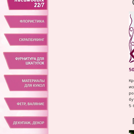
5
Кр
ис
ро
бу
5 