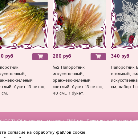
60 руб
260 руб
340 руб
поротник
№2 Папоротник
Папоротник 
кусственный,
искусственный,
стильный, си
анжево-зеленый
оранжево-зеленый
искусственна
етлый, букет 13 веток,
светлый, букет 13 веток,
см, набор 1 
 см.
48 см., 1 букет.
НОСТЬЮ" интернет - магазин, SN16.ru»
Политика конфиденциал
те согласие на обработку файлов cookie,