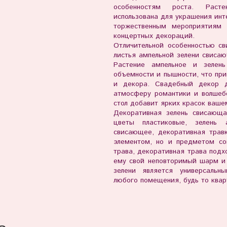
особенностям роста. Раст
использована для украшения ин
торжественным мероприятиям 
концертных декораций.
Отличительной особенностью св
листья ампельной зелени свисаю
Растение ампельное и зелен
объемности и пышности, что при
и декора. Свадебный декор 
атмосферу романтики и волшеб
стол добавит ярких красок ваше
Декоративная зелень свисающа
цветы пластиковые, зелень а
свисающее, декоративная трав
элементом, но и предметом сов
трава, декоративная трава подх
ему свой неповторимый шарм и 
зелени является универсаль
любого помещения, будь то квар