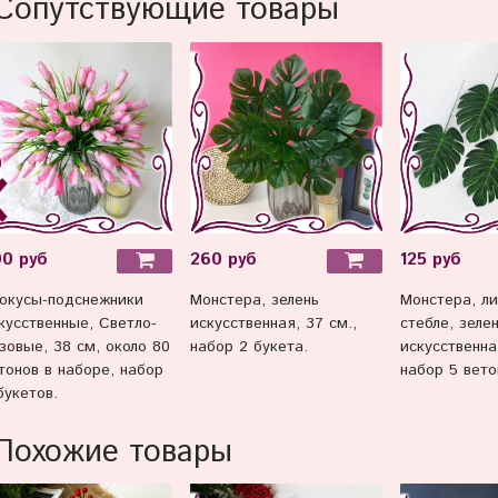
Сопутствующие товары
00 руб
260 руб
125 руб
окусы-подснежники
Монстера, зелень
Монстера, ли
кусственные, Светло-
искусственная, 37 см.,
стебле, зеле
зовые, 38 см, около 80
набор 2 букета.
искусственна
тонов в наборе, набор
набор 5 вето
букетов.
Похожие товары