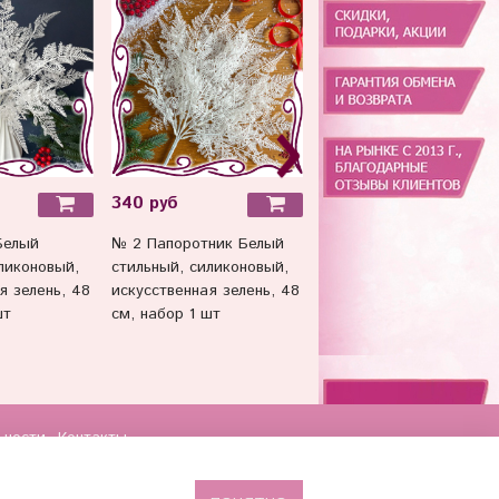
340 руб
220 руб
Белый
№ 2 Папоротник Белый
Папоротник зелёный,
ликоновый,
стильный, силиконовый,
зелень искусственная, 
я зелень, 48
искусственная зелень, 48
см, набор 3 ветки.
шт
см, набор 1 шт
ьности
Контакты