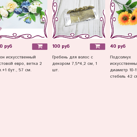
0 руб
100 руб
40 руб
он искусственный
Гребень для волос с
Подсолнух
стовой евро, ветка 2
декором 7,5*4,2 см, 1
искусственны
л.+1 бут., 57 см.
шт.
диаметр 10-1
стебель 42 см