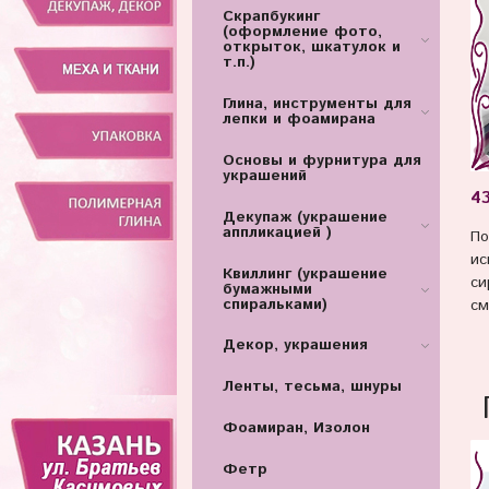
Скрапбукинг
(оформление фото,
открыток, шкатулок и
т.п.)
Глина, инструменты для
лепки и фоамирана
Основы и фурнитура для
украшений
4
Декупаж (украшение
аппликацией )
По
ис
Квиллинг (украшение
си
бумажными
спиральками)
см
Декор, украшения
Ленты, тесьма, шнуры
Фоамиран, Изолон
Фетр