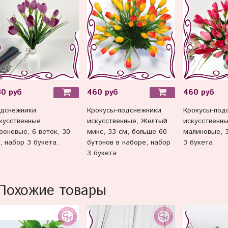
30 руб
460 руб
460 руб
дснежники
Крокусы-подснежники
Крокусы-под
кусственные,
искусственные, Желтый
искусственны
реневые, 6 веток, 30
микс, 33 см, больше 60
малиновые, 3
, набор 3 букета.
бутонов в наборе, набор
3 букета.
3 букета
Похожие товары