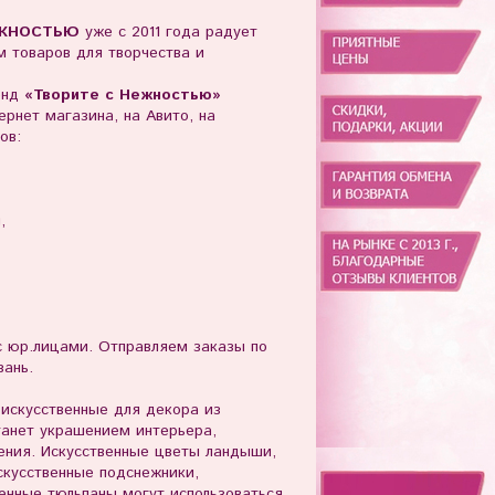
ЖНОСТЬЮ
уже с 2011 года радует
 товаров для творчества и
енд
«Творите с Нежностью»
рнет магазина, на Авито, на
ов:
ы,
юр.лицами. Отправляем заказы по
зань.
искусственные для декора из
танет украшением интерьера,
ния. Искусственные цветы ландыши,
скусственные подснежники,
венные тюльпаны могут использоваться