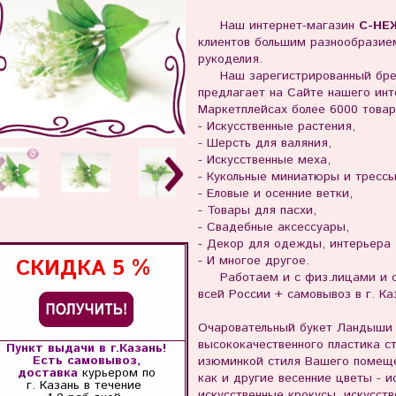
Наш интернет-магазин
С-НЕ
клиентов большим разнообразием
рукоделия.
Наш зарегистрированный бр
предлагает на Сайте нашего инте
Маркетплейсах более 6000 товар
- Искусственные растения,
- Шерсть для валяния,
- Искусственные меха,
- Кукольные миниатюры и тресс
- Еловые и осенние ветки,
- Товары для пасхи,
- Свадебные аксессуары,
- Декор для одежды, интерьера
- И многое другое.
СКИДКА
5 %
Работаем и с физ.лицами и с 
всей России + самовывоз в г. Ка
Очаровательный букет Ландыши 
высококачественного пластика с
Пункт выдачи в г.Казань!
Есть самовывоз,
изюминкой стиля Вашего помеще
доставка
курьером по
как и другие весенние цветы - и
г. Казань
в течение
искусственные крокусы, искусст