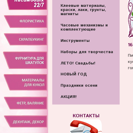
Клеевые материалы,
краски, лаки, грунты,
магниты
Часовые механизмы и
комплектующие
Инструменты
16
Наборы для творчества
Пи
ку
ЛЕТО! Свадьбы!
го
НОВЫЙ ГОД
Праздники осени
АКЦИЯ!
КОНТАКТЫ