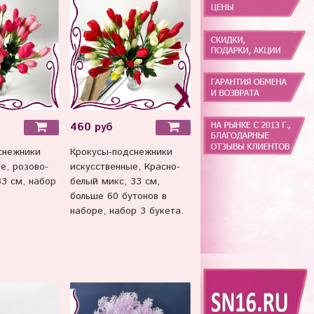
460 руб
440 руб
снежники
Крокусы-подснежники
Крокусы-подснежники
е, розово-
искусственные, Красно-
искусственные, нежно-
3 см, набор
белый микс, 33 см,
розовые, 33 см, набор 
больше 60 бутонов в
букета
наборе, набор 3 букета.