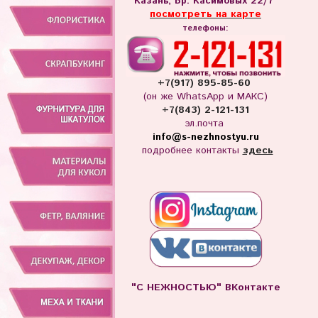
Казань, Бр. Касимовых 22/7
посмотреть на карте
телефоны:
+7(917) 895-85-60
(он же WhatsApp и МАКС)
+7(843) 2-121-131
эл.почта
info
@s-nezhnostyu.ru
подробнее контакты
здесь
"С НЕЖНОСТЬЮ" ВКонтакте