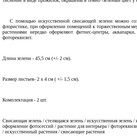
тиснение в виде прожилок, окрашены в темно -зеленый цвет у 
С помощью искусственной свисающей зелени можно созда
флористике, при
оформлении помещений к торжественным мер
растениями нередко оформляют фитнес-центры, аквапарки,
фотореквизит.
Длина зелени - 45,5 см (+
/
- 2 см).
Размер листьев- 2 х 4 см ( +
/
- 1,5 см).
Комплектация - 2 шт.
Свисающая зелень / стелящаяся зелень / искусственная зелень /
оформление фотосессий / растение для интерьера / фотореквизит 
/ искусственный растения / свисающие растения