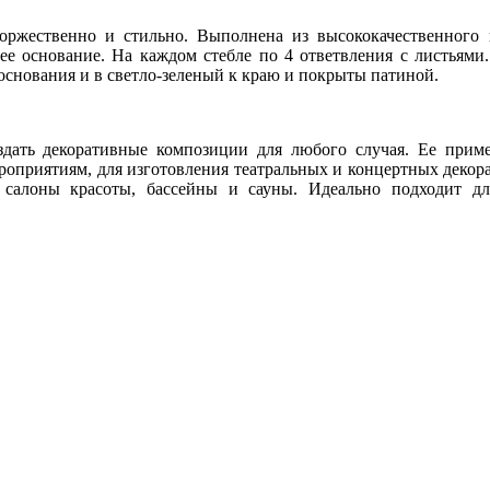
оржественно и стильно. Выполнена из высококачественного
щее основание. На каждом стебле по 4 ответвления с листьям
основания и в светло-зеленый к краю и покрыты патиной.
ть декоративные композиции для любого случая. Ее приме
оприятиям, для изготовления театральных и концертных деко
 салоны красоты, бассейны и сауны. Идеально подходит дл