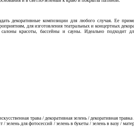
основания и в светло-зеленый к краю и покрыты патиной.
ть декоративные композиции для любого случая. Ее приме
оприятиям, для изготовления театральных и концертных деко
 салоны красоты, бассейны и сауны. Идеально подходит дл
 искусств
енная трава / декоративная зелень / декоративная травка 
/ зелень для фотосессий / зелень в букеты / зелень в вазу / мат