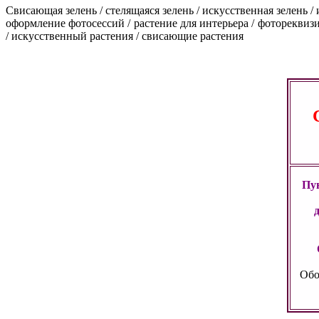
Свисающая зелень / стелящаяся зелень / искусственная зелень /
оформление фотосессий / растение для интерьера / фотореквизит 
/ искусственный растения / свисающие растения
Пун
Обо