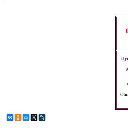
Пун
Обо