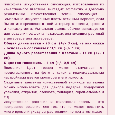
Гипсофила искусственная свисающая, изготовленная из
качественного пластика, выглядит эффектно и довольно
реалистично. Искусственная зелень свисающая –
ампельные искусственные цветы отличный вариант, если
Вы хотите привнести в свой интерьер свежести, яркости
и капельку лета. Ампельная зелень обычно используется
для создания эффекта падающих или висящих растений
в интерьере или экстерьере.
Общая длина ветки - 79 cм (+/- 3 см), из них ножка
- основание составляет 11,5 см (+/- 1 см).
Длина одного разветвления с цветами - 13 см (+/- 1
см).
D цветов гипсофилы - 1 см (+/- 0,5 см).
Внимание! Цвет товара может отличаться от
представленного на фото в связи с индивидуальными
настройками цветов монитора и его яркости.
Отдельные элементы искусственной гирлянды из зелени
можно использовать для декора подарка, подарочной
упаковки, открытки, блокнота, топиария, скрап-альбома и
т.д.
Искусственное растение и свисающая зелень – это
прекрасное решение для тех, кто не может посвятить
много времени уходу за растениями, но при этом желает